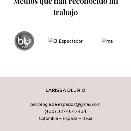
Medios que han reconocido mi
c
trabajo
o
*
LARISSA DEL RIO
psicologia.de.espacios@gmail.com
(+39) 3274647434
Colombia – España – Italia