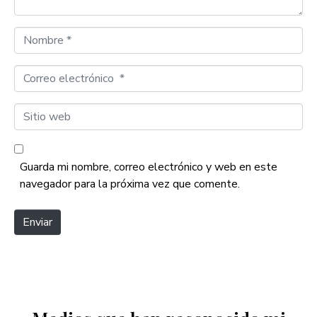
i
o
N
*
o
m
C
b
o
r
r
S
e
r
i
*
e
t
o
i
Guarda mi nombre, correo electrónico y web en este
e
o
navegador para la próxima vez que comente.
l
w
e
e
Enviar
c
b
t
r
ó
n
i