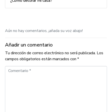
¿Cómo decorar mi casa?
Aún no hay comentarios, ¡añada su voz abajo!
Añadir un comentario
Tu dirección de correo electrónico no será publicada.
Los
campos obligatorios están marcados con
*
C
o
m
e
n
t
a
r