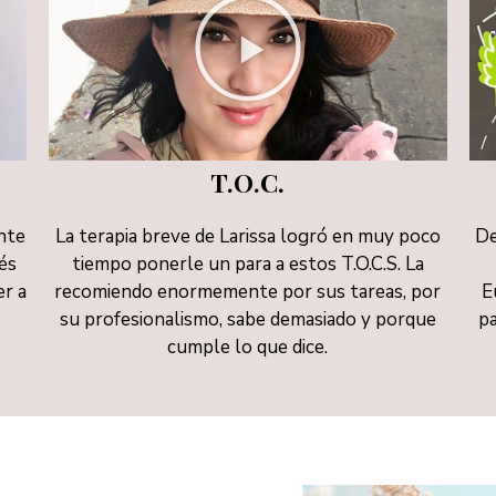
T.O.C.
ente
La terapia breve de Larissa logró en muy poco
De
rés
tiempo ponerle un para a estos T.O.C.S. La
er a
recomiendo enormemente por sus tareas, por
E
su profesionalismo, sabe demasiado y porque
p
cumple lo que dice.