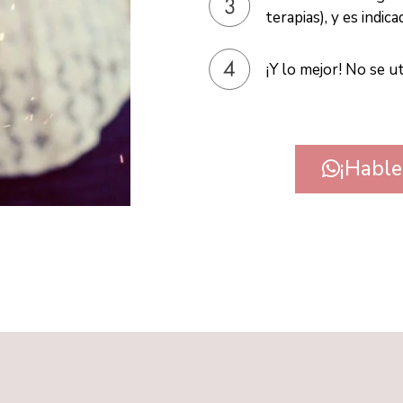
terapias), y es indi
¡Y lo mejor! No se ut
¡Habl