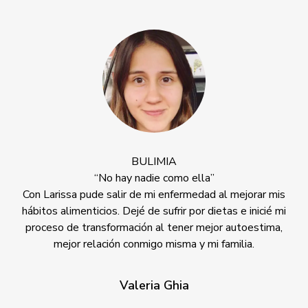
TRASTORNO OBSESIVO CO
“Cambió mi vida”.
Recomiendo a Larissa por ser una exce
que a través de soluciones prácticas a
vida de una persona.
mo ella”
fermedad al mejorar mis
ir por dietas e inicié mi
RESPETAMOS LA CONFIDENC
ener mejor autoestima,
PACIENTE
sma y mi familia.
ia
1
2
3
4
5
6
7
8
9