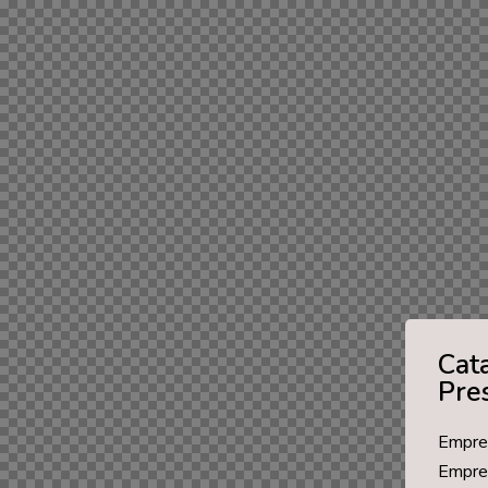
Cat
Pre
Empres
Empren