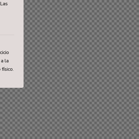
 Las
cicio
 a la
físico.