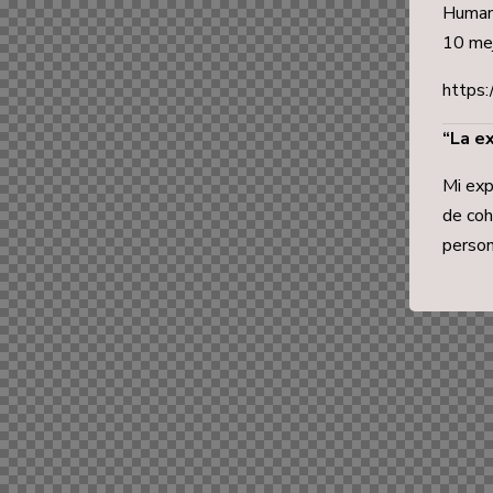
Humani
10 mej
https:/
“La e
Mi exp
de coh
person