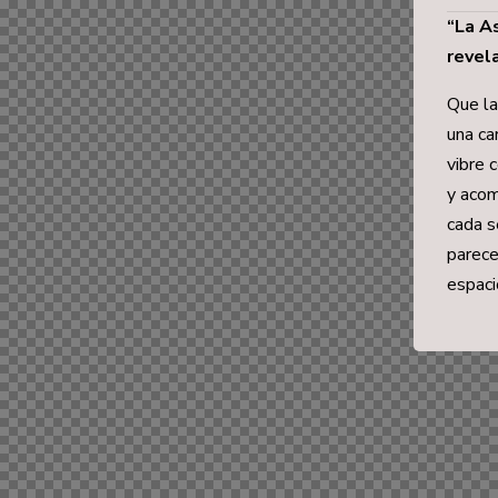
“La A
revel
Que la
una ca
vibre 
y acom
cada s
parece
espaci