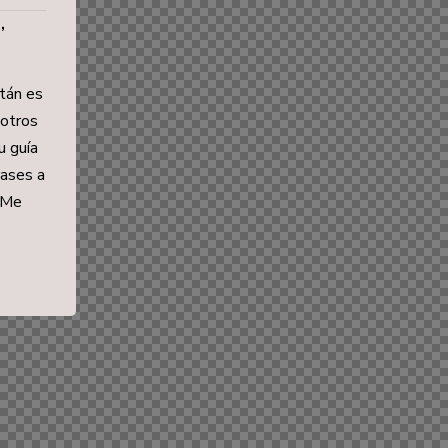
,
tán es
sotros
u guía
rases a
. Me