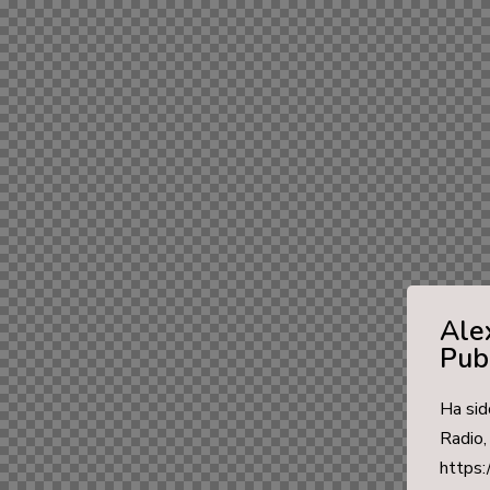
Alex
Publ
Ha sid
Radio,
https: